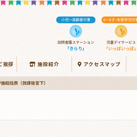
小児～高齢者対象
0～6
才・
未就学児対
訪問看護ステーション
児童デイサービス
「きらり」
「いっぽいっぽ
ご挨拶
施設紹介
アクセスマップ
評価総括表（放課後宮下）