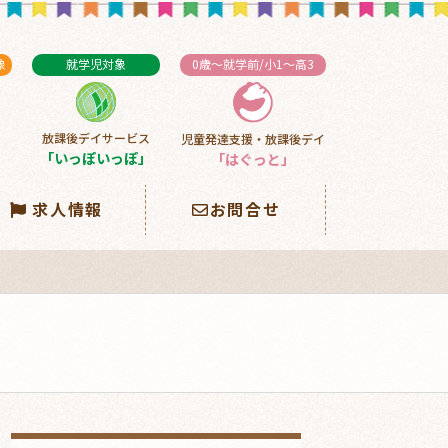
象
就学児対象
0歳～就学前/小1～高3
放課後デイサービス
児童発達支援・放課後デイ
」
「いっぽいっぽ」
「はぐっと」
求人情報
お問合せ