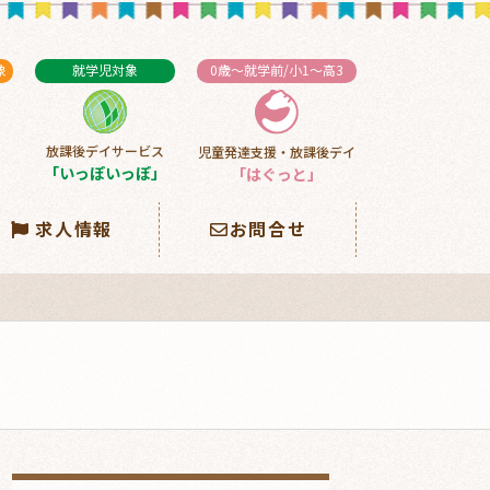
象
就学児対象
0歳～就学前/小1～高3
放課後デイサービス
児童発達支援・放課後デイ
」
「いっぽいっぽ」
「はぐっと」
求人情報
お問合せ