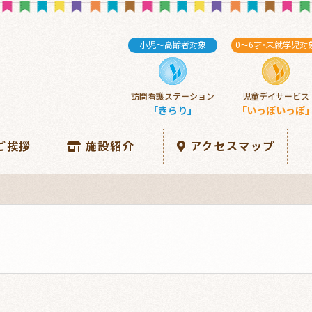
小児～高齢者対象
0～6
才・
未就学児対
訪問看護ステーション
児童デイサービス
「きらり」
「いっぽいっぽ
ご挨拶
施設紹介
アクセスマップ