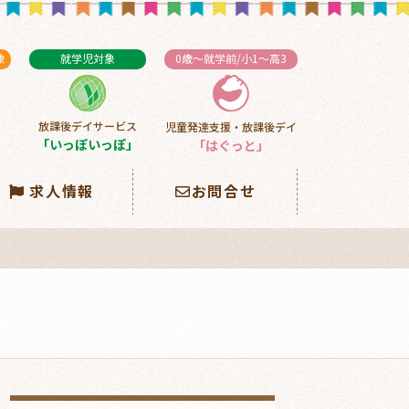
象
就学児対象
0歳～就学前/小1～高3
放課後デイサービス
児童発達支援・放課後デイ
」
「いっぽいっぽ」
「はぐっと」
求人情報
お問合せ