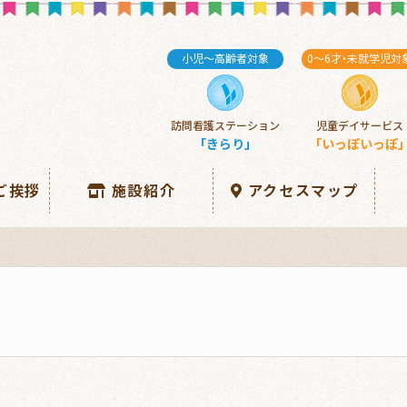
小児～高齢者対象
0～6
才・
未就学児対
訪問看護ステーション
児童デイサービス
「きらり」
「いっぽいっぽ
ご挨拶
施設紹介
アクセスマップ