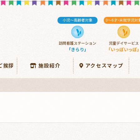
小児～高齢者対象
0～6
才・
未就学児対
訪問看護ステーション
児童デイサービス
「きらり」
「いっぽいっぽ
ご挨拶
施設紹介
アクセスマップ