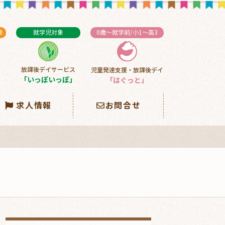
象
就学児対象
0歳～就学前/小1～高3
放課後デイサービス
児童発達支援・放課後デイ
」
「いっぽいっぽ」
「はぐっと」
求人情報
お問合せ