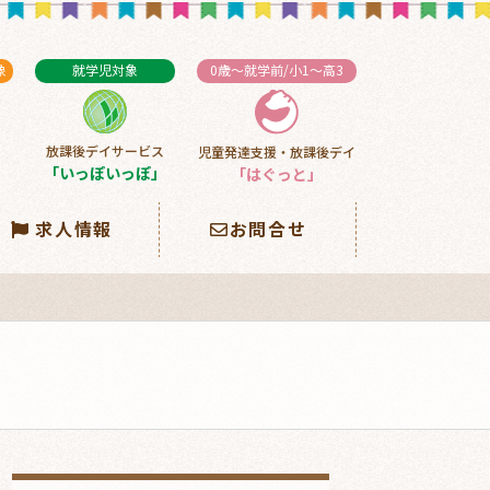
象
就学児対象
0歳～就学前/小1～高3
放課後デイサービス
児童発達支援・放課後デイ
」
「いっぽいっぽ」
「はぐっと」
求人情報
お問合せ