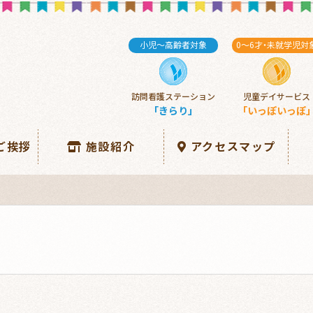
小児～高齢者対象
0～6
才・
未就学児対
訪問看護ステーション
児童デイサービス
「きらり」
「いっぽいっぽ
ご挨拶
施設紹介
アクセスマップ