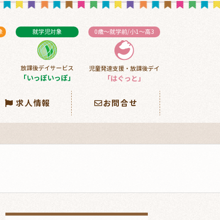
象
就学児対象
0歳～就学前/小1～高3
放課後デイサービス
児童発達支援・放課後デイ
」
「いっぽいっぽ」
「はぐっと」
求人情報
お問合せ