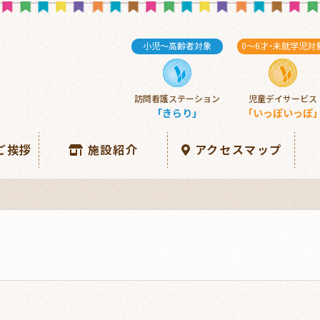
小児～高齢者対象
0～6
才・
未就学児対
訪問看護ステーション
児童デイサービス
「きらり」
「いっぽいっぽ
ご挨拶
施設紹介
アクセスマップ