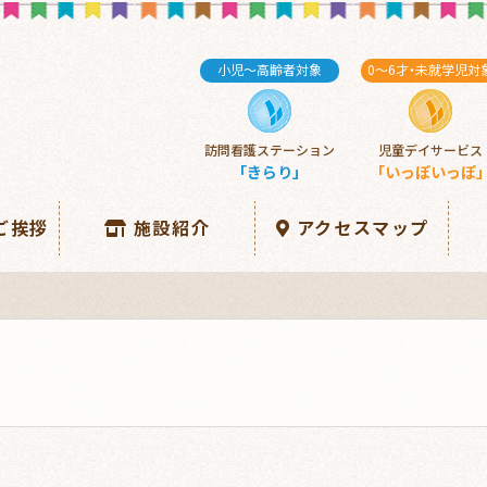
小児～高齢者対象
0～6
才・
未就学児対
訪問看護ステーション
児童デイサービス
「きらり」
「いっぽいっぽ
ご挨拶
施設紹介
アクセスマップ