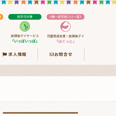
象
就学児対象
0歳～就学前/小1～高3
放課後デイサービス
児童発達支援・放課後デイ
」
「いっぽいっぽ」
「はぐっと」
求人情報
お問合せ