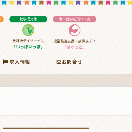
象
就学児対象
0歳～就学前/小1～高3
放課後デイサービス
児童発達支援・放課後デイ
」
「いっぽいっぽ」
「はぐっと」
求人情報
お問合せ