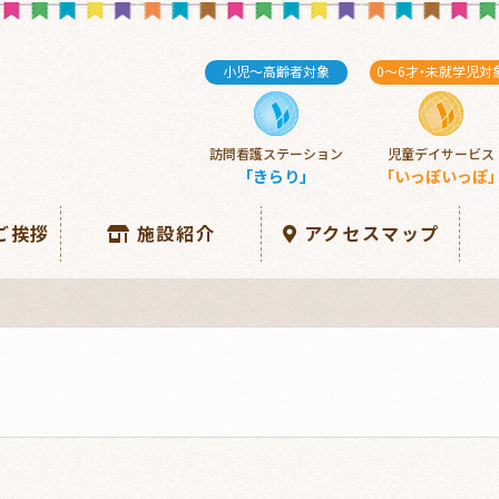
小児～高齢者対象
0～6
才・
未就学児対
訪問看護ステーション
児童デイサービス
「きらり」
「いっぽいっぽ
ご挨拶
施設紹介
アクセスマップ